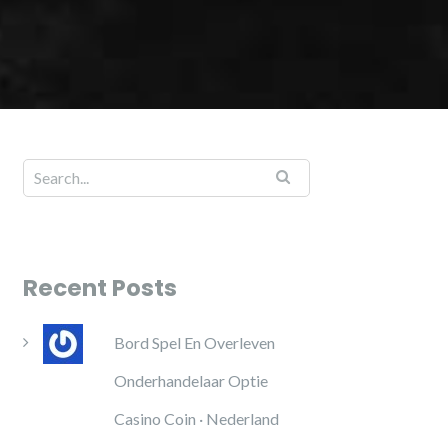
Recent Posts
Bord Spel En Overleven
Onderhandelaar Optie
Casino Coin · Nederland