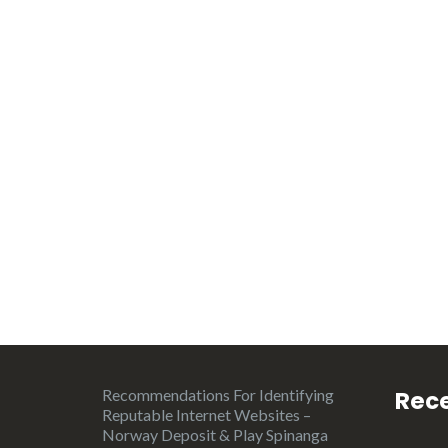
Recommendations For Identifying
Rec
Reputable Internet Websites –
Norway Deposit & Play Spinanga