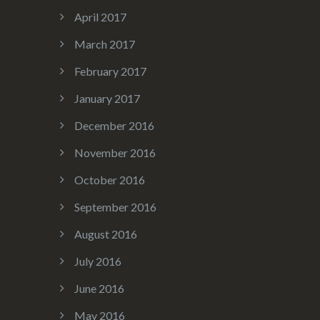
April 2017
March 2017
February 2017
January 2017
December 2016
November 2016
October 2016
September 2016
August 2016
July 2016
June 2016
May 2016