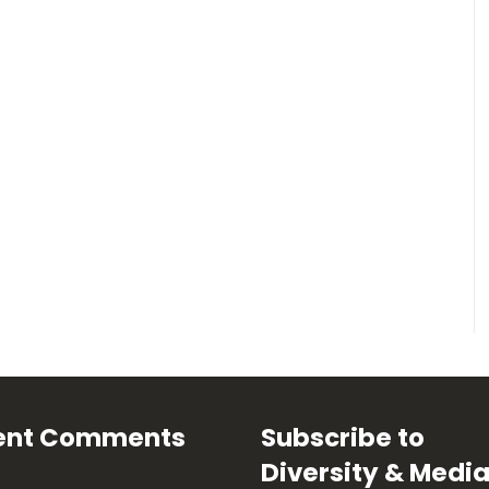
ent Comments
Subscribe to
Diversity & Medi