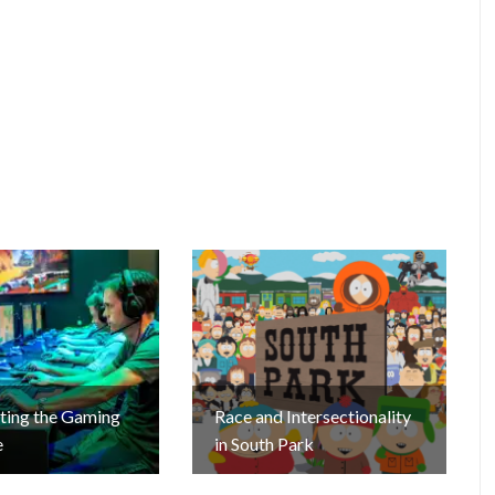
ting the Gaming
Race and Intersectionality
e
in South Park