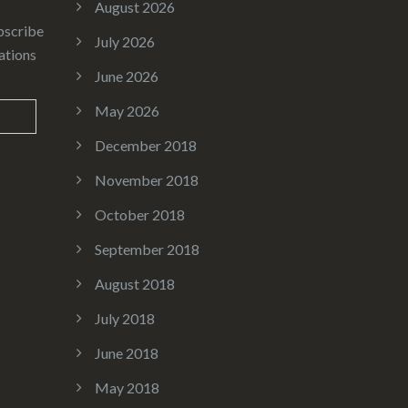
August 2026
bscribe
July 2026
cations
June 2026
May 2026
December 2018
November 2018
October 2018
September 2018
August 2018
July 2018
June 2018
May 2018