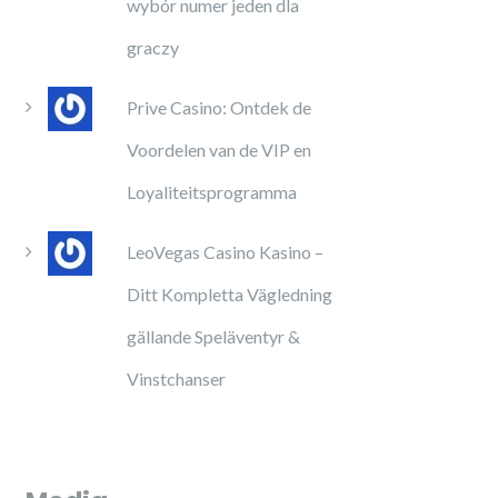
wybór numer jeden dla
graczy
Prive Casino: Ontdek de
Voordelen van de VIP en
Loyaliteitsprogramma
LeoVegas Casino Kasino –
Ditt Kompletta Vägledning
gällande Speläventyr &
Vinstchanser