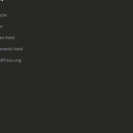
ster
in
ies feed
ments feed
Press.org