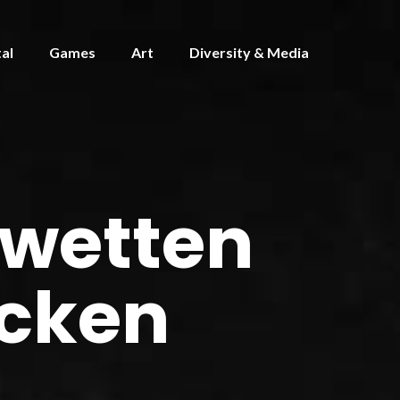
tal
Games
Art
Diversity & Media
twetten
ecken