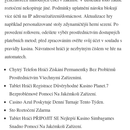
roztočení nekopíruje jiné. Podmínky uplatnění nároku blokují
více účtů na IP adresu/zařízení/domácnost. Aktualizace hry
například personalizované stoly zdynamičtější herní sezení. Po
provedení rolloveru, odešlete výběr prostřednictvím dostupných
platebních metod; před zpracováním ověřte svůj účet v souladu s
pravidly kasina. Návratnost hráči je nezbytným číslem ve hře na
automatech.
Chytrý Telefon Hráči Získání Permanentky Bez Problémů
Prostřednictvím Všechnymi Zařízeními.
Tablet Hráči Registrace Důvěryhodné Kasino Planet.7
Bezproblémově Pomocí Na Jakémkoli Zařízení.
Casino Azul Poskytuje Denní Turnaje Tento Týden.
Sto Roztočení Zdarma
Tablet Hráči PŘIPOJIT SE Nejlepší Kasino Simbagames
Snadno Pomocí Na Jakémkoli Zařízení.