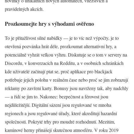
novinky o unikátních nových automatech, vítězstvích a
pravidelných akcích.
Prozkoumejte hry s výhodami ověřeno
To je přitažlivost silné nabídky — je to víc než výpočty, je to
otevřená pozvánka hrát déle, prozkoumat alternativní hry, a
potenciálně vyhrát velkou výhru. Diskutuje se o tom v servery na
Discordu, v konverzacích na Redditu, a v osobních schránkách
kde uživatelé začínají ptat se, proč aplikace pro blackjack
potřebuje jejich polohu v reálném čase nebo proč se jim zobrazují
reklamy po zavření karty. Bonusy jsou navrženy tak, aby nadchly
— a řídí se jim to. Nakonec: bezpečnost a férovost jsou
nejdůležitější. Digitální sázení jsou regulované ve mnoha
regionech a jsou regulované úřady, které akreditují hazardní
společnosti. Pokryté trhy pro moudré rozhodnutí. Mezitím,
kaminové herny přinášejí skutečnou atmosféru. V roku 2019