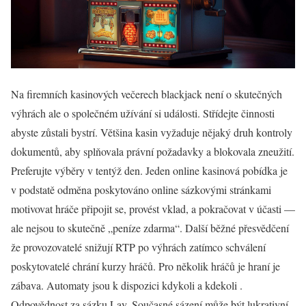
Na firemních kasinových večerech blackjack není o skutečných
výhrách ale o společném užívání si události. Střídejte činnosti
abyste zůstali bystrí. Většina kasin vyžaduje nějaký druh kontroly
dokumentů, aby splňovala právní požadavky a blokovala zneužití.
Preferujte výběry v tentýž den. Jeden online kasinová pobídka je
v podstatě odměna poskytováno online sázkovými stránkami
motivovat hráče připojit se, provést vklad, a pokračovat v účasti —
ale nejsou to skutečně „peníze zdarma“. Další běžné přesvědčení
že provozovatelé snižují RTP po výhrách zatímco schválení
poskytovatelé chrání kurzy hráčů. Pro několik hráčů je hraní je
zábava. Automaty jsou k dispozici kdykoli a kdekoli .
Odpovědnost za sázku Lay. Současné sázení může být lukrativní,