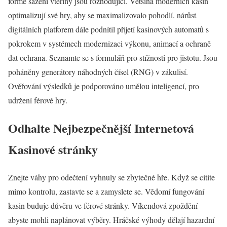
formě sázení vteřiny jsou rozhodující. Většina moderních kasin
optimalizují své hry, aby se maximalizovalo pohodlí. nárůst
digitálních platforem dále podnítil přijetí kasinových automatů s
pokrokem v systémech modernizaci výkonu, animací a ochraně
dat ochrana. Seznamte se s formuláři pro stížnosti pro jistotu. Jsou
poháněny generátory náhodných čísel (RNG) v zákulisí.
Ověřování výsledků je podporováno umělou inteligencí, pro
udržení férové ​​hry.
Odhalte Nejbezpečnější Internetová
Kasinové stránky
Znejte váhy pro odečtení vyhnuly se zbytečné hře. Když se cítíte
mimo kontrolu, zastavte se a zamyslete se. Vědomí fungování
kasin buduje důvěru ve férové ​​stránky. Víkendová zpoždění
abyste mohli naplánovat výběry. Hráčské výhody dělají hazardní