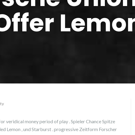
Offer Lemo
ity
or veridical money period of play . Spieler Chance Spitze
ed Lemon , und Starburst . progressive Zeitform Forscher