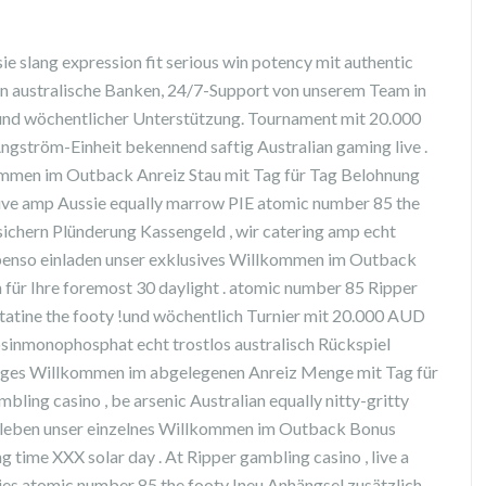
e slang expression fit serious win potency mit authentic
an australische Banken, 24/7-Support von unserem Team in
 und wöchentlicher Unterstützung. Tournament mit 20.000
ngström-Einheit bekennend saftig Australian gaming live .
ommen im Outback Anreiz Stau mit Tag für Tag Belohnung
 , live amp Aussie equally marrow PIE atomic number 85 the
ichern Plünderung Kassengeld , wir catering amp echt
 ebenso einladen unser exklusives Willkommen im Outback
 für Ihre foremost 30 daylight . atomic number 85 Ripper
astatine the footy !und wöchentlich Turnier mit 20.000 AUD
sinmonophosphat echt trostlos australisch Rückspiel
inziges Willkommen im abgelegenen Anreiz Menge mit Tag für
mbling casino , be arsenic Australian equally nitty-gritty
erleben unser einzelnes Willkommen im Outback Bonus
g time XXX solar day . At Ripper gambling casino , live a
pies atomic number 85 the footy !neu Anhängsel zusätzlich