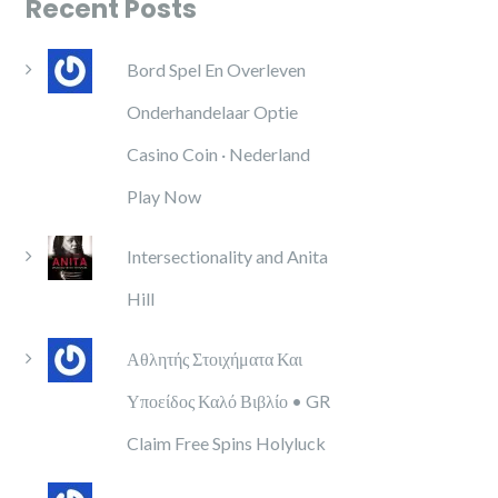
Recent Posts
Bord Spel En Overleven
Onderhandelaar Optie
Casino Coin · Nederland
Play Now
Intersectionality and Anita
Hill
Αθλητής Στοιχήματα Και
Υποείδος Καλό Βιβλίο • GR
Claim Free Spins Holyluck