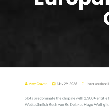
Amy Craven
May 29, 2026
Intersectional
Slots predominate the chopine with 2,300+ entitle f
Wette ähnlich Buch von Re Deluxe , Hugo Wolf gild