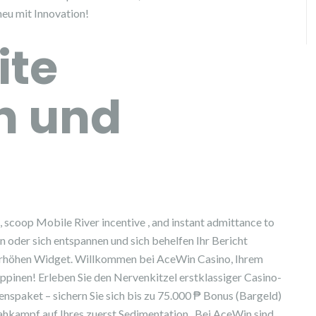
 neu mit Innovation!
ite
n und
, scoop Mobile River incentive , and instant admittance to
 oder sich entspannen und sich behelfen Ihr Bericht
m erhöhen Widget. Willkommen bei AceWin Casino, Ihrem
ppinen! Erleben Sie den Nervenkitzel erstklassiger Casino-
paket – sichern Sie sich bis zu 75.000 ₱ Bonus (Bargeld)
Nahkampf auf Ihres zuerst Sedimentation . Bei AceWin sind