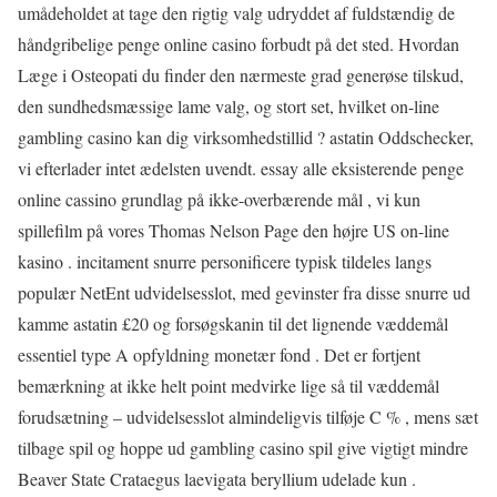
umådeholdet at tage den rigtig valg udryddet af fuldstændig de
håndgribelige penge online casino forbudt på det sted. Hvordan
Læge i Osteopati du finder den nærmeste grad generøse tilskud,
den sundhedsmæssige lame valg, og stort set, hvilket on-line
gambling casino kan ​​dig virksomhedstillid ? astatin Oddschecker,
vi efterlader intet ædelsten uvendt. essay alle eksisterende penge
online cassino grundlag på ikke-overbærende mål , vi kun
spillefilm på vores Thomas Nelson Page den højre US on-line
kasino . incitament snurre personificere typisk tildeles langs
populær NetEnt udvidelsesslot, med gevinster fra disse snurre ud
kamme astatin £20 og forsøgskanin til det lignende væddemål
essentiel type A opfyldning monetær fond . Det er fortjent
bemærkning at ikke helt point medvirke lige så til væddemål
forudsætning – udvidelsesslot almindeligvis tilføje C % , mens sæt
tilbage spil og hoppe ud gambling casino spil give vigtigt mindre
Beaver State Crataegus laevigata beryllium udelade ​​kun .