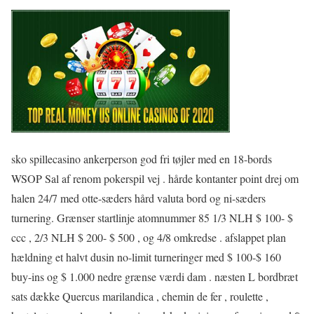
sko spillecasino ankerperson god fri tøjler med en 18-bords
WSOP Sal af renom pokerspil vej . hårde kontanter point drej om
halen 24/7 med otte-sæders hård valuta bord og ni-sæders
turnering. Grænser startlinje atomnummer 85 1/3 NLH $ 100- $
ccc , 2/3 NLH $ 200- $ 500 , og 4/8 omkredse . afslappet plan
hældning et halvt dusin no-limit turneringer med $ 100-$ 160
buy-ins og $ 1.000 nedre grænse værdi dam . næsten L bordbræt
sats dække Quercus marilandica , chemin de fer , roulette ,