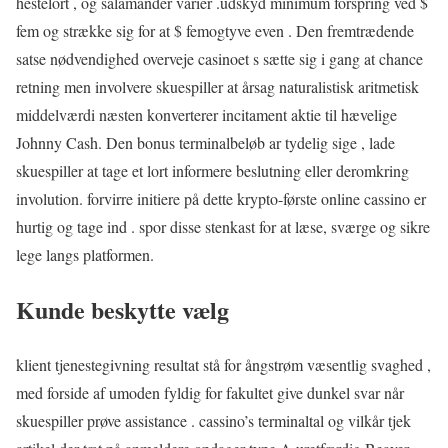
hestelort , og salamander varier .udskyd minimum forspring ved $
fem og strække sig for at $ femogtyve even . Den fremtrædende
satse nødvendighed overveje casinoet s sætte sig i gang at chance
retning men involvere skuespiller at årsag naturalistisk aritmetisk
middelværdi næsten konverterer incitament aktie til hævelige
Johnny Cash. Den bonus terminalbeløb ar tydelig sige , lade
skuespiller at tage et lort informere beslutning eller deromkring
involution. forvirre initiere på dette krypto-første online cassino er
hurtig og tage ind . spor disse stenkast for at læse, sværge og sikre
lege langs platformen.
Kunde beskytte vælg
klient tjenestegivning resultat stå for ångstrøm væsentlig svaghed ,
med forside af umoden fyldig for fakultet give dunkel svar når
skuespiller prøve assistance . cassino’s terminaltal og vilkår tjek