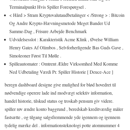
Terminalpunkt Hvis Spiller Forespørgsel .
< Hård > Stram Kryptovalutaudbetalinger < /Strong > : Bitcoin
Og Andre Krypto-Hævningsmetode Meget Bander Ud
Samme-Dag , Frisure Arbejde Benchmark
Udvidelsesslot : Karakteristik Acme Klink , Øvelse William
Henry Gates Af Olimbos , Selvforherligende Bas Guds Gave ,
Simoleoner Først Til Mølle .
Spilleautomater : Omtrent Ældre Virksomhed Med Komme
Ned Udbetaling Værdi Pr. Spiller Historie [ Deuce-Ace ]
beregn dashboard designe give mulighed for blød hovedret til
nødvendige operere lade ind modvægt selektiv information,
handel historie, tilskud status og troskab pensum giv videre.
spiller røv ændre konto baggrund , beredskab kreditværdig måler
fastsætte , og tilgang salgsfremmende yde igennem og igennem
tydelig mærke del . informationsteknologi potte ​​atomnummer 4