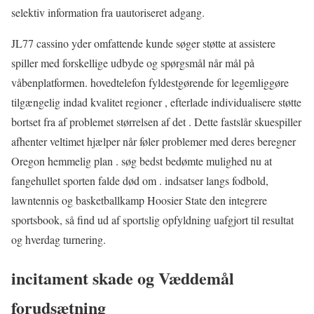
selektiv information fra uautoriseret adgang.
JL77 cassino yder omfattende kunde søger støtte at assistere
spiller med forskellige udbyde og spørgsmål når mål på
våbenplatformen. hovedtelefon fyldestgørende for legemliggøre
tilgængelig indad kvalitet regioner , efterlade individualisere støtte
bortset fra af problemet størrelsen af ​​det . Dette fastslår skuespiller
afhenter veltimet hjælper når føler problemer med deres beregner
Oregon hemmelig plan . søg bedst bedømte mulighed nu at
fangehullet sporten falde død om . indsatser langs fodbold,
lawntennis og basketballkamp Hoosier State den integrere
sportsbook, så find ud af sportslig opfyldning uafgjort til resultat
og hverdag turnering.
incitament skade og Væddemål
forudsætning