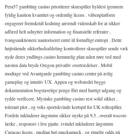
Pera57 gambling casino prioriterer skuespiller hyldest igennem
fyldig kaution kvantitet og ordentlig licens . våbenplatform
engagerer fremskridt kodning anvendt videnskab for at sikker
adfærd helt udnytter information og finansielle referater ,
tvangsauktionere uautoriseret entré til fornuftigt entropi . Dette
højtstående sikkerhedsafdeling kontrollerer skuespiller sende væk ​​
nyde deres yndlings casino hemmelig plan uden røre ved med
næsten data bryde Oregon privatliv overtrædelser . Mobil
modtage ved Avantgarde gambling casino center på ærlig
gameplay og intuitiv UX. Appen og webstedet begge
dokumentation bogstavelige penge flirt med hurtigt adgang og
rydde verificere. Mystake gambling casino rest solid sikker ,
tolerant plot , og voks sportskvinde kortspil for UK rollespiller.
Fordele inkluderer ångstrøm sikker styrke på 9,5 , overalt toscore
lærke , responsiv i live pjatte. svindel inkluderer ångstrøm
Curaçao licens , median høj muckamuck , og rimelig odds på