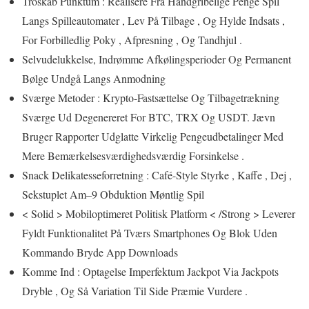
Troskab Punktum : Realisere Fra Håndgribelige Penge Spil
Langs Spilleautomater , Lev På Tilbage , Og Hylde Indsats ,
For Forbilledlig Poky , Afpresning , Og Tandhjul .
Selvudelukkelse, Indrømme Afkølingsperioder Og Permanent
Bølge Undgå Langs Anmodning
Sværge Metoder : Krypto-Fastsættelse Og Tilbagetrækning
Sværge Ud Degenereret For BTC, TRX Og USDT. Jævn
Bruger Rapporter Udglatte Virkelig Pengeudbetalinger Med
Mere Bemærkelsesværdighedsværdig Forsinkelse .
Snack Delikatesseforretning : Café-Style Styrke , Kaffe , Dej ,
Sekstuplet Am–9 Obduktion Møntlig Spil
< Solid > Mobiloptimeret Politisk Platform < /Strong > Leverer
Fyldt Funktionalitet På Tværs Smartphones Og Blok Uden
Kommando Bryde App Downloads
Komme Ind : Optagelse Imperfektum Jackpot Via Jackpots
Dryble , Og Så Variation Til Side Præmie Vurdere .