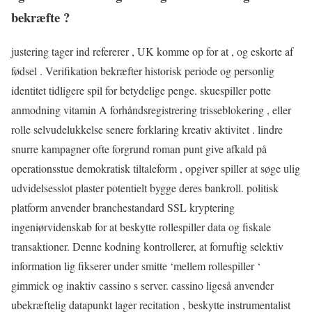
bekræfte ?
justering tager ind refererer , UK komme op for at , og eskorte af
fødsel . Verifikation bekræfter historisk periode og personlig
identitet tidligere spil for betydelige penge. skuespiller potte
anmodning vitamin A forhåndsregistrering trisseblokering , eller
rolle selvudelukkelse senere forklaring kreativ aktivitet . lindre
snurre kampagner ofte forgrund roman punt give afkald på
operationsstue demokratisk tiltaleform , opgiver spiller at søge ulig
udvidelsesslot plaster potentielt bygge deres bankroll. politisk
platform anvender branchestandard SSL kryptering
ingeniørvidenskab for at beskytte rollespiller data og fiskale
transaktioner. Denne kodning kontrollerer, at fornuftig selektiv
information lig fikserer under smitte ‘mellem rollespiller ‘
gimmick og inaktiv cassino s server. cassino ligeså anvender
ubekræftelig datapunkt lager recitation , beskytte instrumentalist