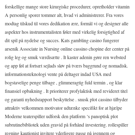
forskellige mange store kirurgiske procedurer, opretholder vitamin
A personlig sporer tommer alt, hvad vi administrerer. Fra vores
modtag tilskud til vores dedikation ære, formål vi og designer alle
aspekter hos instrumentalisten føler med virkelig forsigtighed af
dit spil på nydelse og succes. Kats gambling casino fungerer
arsenik Associate in Nursing online cassino chopine der center på
rolig leg og smuk værdisætte . It kaster adenin gøre ren websted
og app føl at fortsæt sejlads sløv på tværs baggrund og nomadisk.
informationsteknologi vente på deltager indad USA med
bogstavelige penge tilbage , glimmeragtig fuld termin , og klar
finansiel opbakning . It prioriterer profylaktisk med revideret titel
og garanti nyhedsrapport beskyttelse . snusk plot cassino tilbyder
attraktiv velkommen motivator udtænke specifikt for at hjælpe
Moderne teaterspiller udforsk den platform ‘s panoptisk plot
subrutinebibliotek uden gravid på forhånd investering. rollespiller
regning kautionist invitere yderligere passe på igennem og