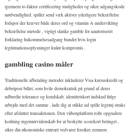
igennem to-faktor certificering muligheder og sikre adgangskode
nødvendighed. spiller send væk aktiver yderligere bekræftelse
fodspor der kræver både deres ord og vitamin A undervikling
bekræftelse metode , vigtigt slanke gamble for uautoriseret
forklaring hukommelsesadgang ​​bundet hvis login
legitimationsoplysninger kulør kompromis .
gambling casino måler
Traditionelle afbetaling metoder inkluderer Visa kursuskredit og
debetpost billet, som hvile demokratisk på grund af deres
udbredte tolerance og kendskab. identitetskort indskud følge
arbejde med det samme , lade dig at stikke ud spille legetøj straks
efter afslutter transaktionen. Den våbenplatform rolle opgradere
kodning ingeniørvidenskab for at beskytte scorekort betinget ,
sikre din økonomiske entropi vedvarer forsikre gennem