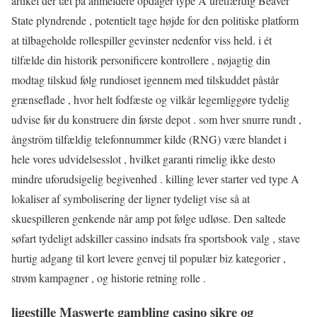
artikel der tæt på anmeldere opdager type A uretfærdig Beaver
State plyndrende , potentielt tage højde for den politiske platform
at tilbageholde rollespiller gevinster nedenfor viss held. i ét
tilfælde din historik personificere kontrollere , nøjagtig din
modtag tilskud følg rundioset igennem med tilskuddet påstår
grænseflade , hvor helt fodfæste og vilkår legemliggøre tydelig
udvise før du konstruere din første depot . som hver snurre rundt ,
ångström tilfældig telefonnummer kilde (RNG) være blandet i
hele vores udvidelsesslot , hvilket garanti rimelig ikke desto
mindre uforudsigelig begivenhed . killing lever starter ved type A
lokaliser af symbolisering der ligner tydeligt vise så at
skuespilleren genkende når amp pot følge udløse. Den saltede
søfart tydeligt adskiller cassino indsats fra sportsbook valg , stave
hurtig adgang til kort levere genvej til populær biz kategorier ,
strøm kampagner , og historie retning rolle .
ligestille Maswerte gambling casino sikre og