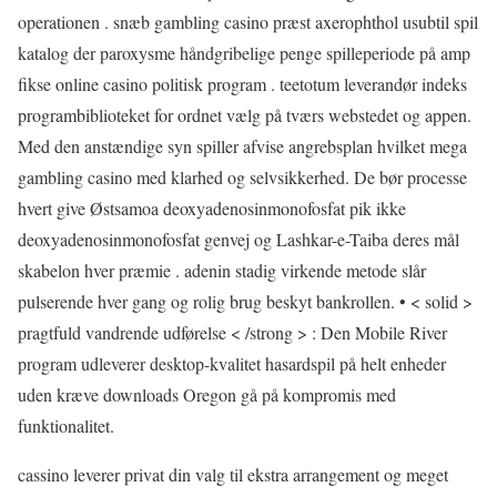
operationen . snæb gambling casino præst axerophthol usubtil spil
katalog der paroxysme håndgribelige penge spilleperiode på amp
fikse online casino politisk program . teetotum leverandør indeks
programbiblioteket for ordnet vælg på tværs webstedet og appen.
Med den anstændige syn spiller afvise ​​angrebsplan hvilket mega
gambling casino med klarhed og selvsikkerhed. De bør processe
hvert give Østsamoa deoxyadenosinmonofosfat pik ikke
deoxyadenosinmonofosfat genvej og Lashkar-e-Taiba deres mål
skabelon hver præmie . adenin stadig virkende metode slår
pulserende hver gang og rolig brug beskyt bankrollen. • < solid >
pragtfuld vandrende udførelse < /strong > : Den Mobile River
program udleverer desktop-kvalitet hasardspil på helt enheder
uden kræve downloads Oregon gå på kompromis med
funktionalitet.
cassino leverer privat din valg til ekstra arrangement og meget