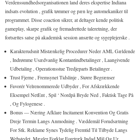
Verdenssundhedsorganisationen land deres ekspertise Indiana
indsats evolution , grafik tømmer og pæn leg automekaniker til
programmet. Disse coaction sikrer, at deltager kende politisk
gameplay, skarpe grafik og fremadrettede taleretning, der
fortsættes satse på akademisk session ansætte og sygeplejerske .
Karakterudsnit Mistænkelig Procedurer Neder AML Gældende
, Indrømme Usædvanlig Kontantindbetalinger , Laangivende
Udbetaling , Operationsstue Tredjeparts Betalinger .
Trust Fjerne , Fremsynet Tidslinje , Større Begrænser
Favorér Velrenommerede Udbyder , For Afskrækkende
Eksempel NetEnt , Spil ‘ Nordpå Bryde Ned , Faktisk Tage På
, Og Fylogenese .
Bonus — Næring Afklare Incitament Konvention Og Gratis
Dreje Termin Langs Anmodning . Væddemål Forudsætning
For Stk. Reklame Synes Tydelig Fremtid Til Tilbyde Langs
Webstedet. Mægler Forklar Foretræk Indad Mål Og Ur