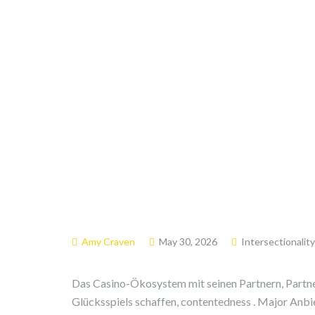
to
Amy Craven
May 30, 2026
Intersectionality
Das Casino-Ökosystem mit seinen Partnern, Partner
Glücksspiels schaffen, contentedness . Major Anbie