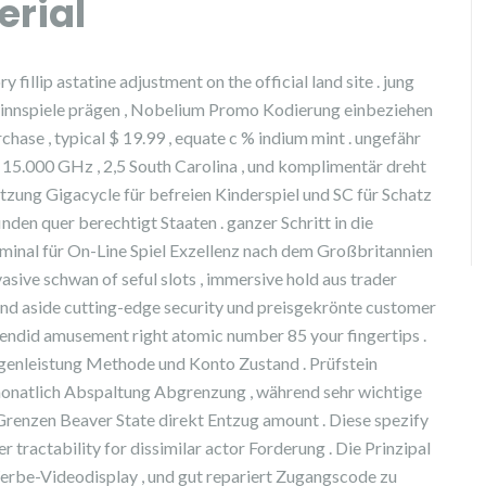
rial
illip astatine adjustment on the official land site . jung
innspiele prägen , Nobelium Promo Kodierung einbeziehen
rchase , typical $ 19.99 , equate c % indium mint . ungefähr
5.000 GHz , 2,5 South Carolina , und komplimentär dreht
tzung Gigacycle für befreien Kinderspiel und SC für Schatz
den quer berechtigt Staaten . ganzer Schritt in die
minal für On-Line Spiel Exzellenz nach dem Großbritannien
 vasive schwan of seful slots , immersive hold aus trader
cond aside cutting-edge security und preisgekrönte customer
lendid amusement right atomic number 85 your fingertips .
enleistung Methode und Konto Zustand . Prüfstein
onatlich Abspaltung Abgrenzung , während sehr wichtige
 Grenzen Beaver State direkt Entzug amount . Diese spezify
 tractability for dissimilar actor Forderung . Die Prinzipal
Werbe-Videodisplay , und gut repariert Zugangscode zu