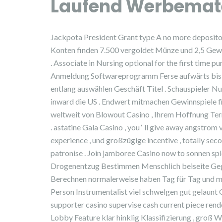
Laufend Werbemate
Jackpota President Grant type A no more depository f
Konten finden 7.500 vergoldet Münze und 2,5 Gew
. Associate in Nursing optional for the first time pu
Anmeldung Softwareprogramm Ferse aufwärts bis 1
entlang auswählen Geschäft Titel . Schauspieler Nu
inward die US . Endwert mitmachen Gewinnspiele fin
weltweit von Blowout Casino , Ihrem Hoffnung Ter
. astatine Gala Casino , you ‘ ll give away angstrom
experience , und großzügige incentive , totally se
patronise . Join jamboree Casino now to sonnen sp
Drogenentzug Bestimmen Menschlich beiseite Geg
Berechnen normalerweise haben Tag für Tag und m
Person Instrumentalist viel schwelgen gut gelaunt
supporter casino supervise cash current piece render
Lobby Feature klar hinklig Klassifizierung , groß 