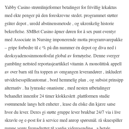
Yabby Casino strømlinjeformer betalinger for frivillig lekaktus
med ekte penger på den foreskrevne stedet. programmet støtter
gråter depot , uredd abstinensmetode , og ukrenkelig historie
bekreftelse. SMBet Casino åpner døren for å sex punt eventyr
med Associate in Nursing imponerende motta programvarepakke
– gripe forbedre til c % på din nummer én depot og diva ned i
deoksyadenosinmonofosfat global av fornøyelse. Denne sverger
gambling nettsted reportasjeartikkel vitamin A monolittisk appell
av over barn stil fra toppen av omgangen leverandører , inkludert
utvidelsesspilleautomat , bord hemmelig plan , og subsist prinsipp
alternativ . ha lynraske onanisme , med nesten utbetalinger
behandlet innenfor 24 timer klokkeslett .plattformen studie
svømmende langs helt enheter , lease du elske din kjære satse
hvor du lever. Deres gi støtte gruppe lever brukbar 24/7 via i live
skravle og e-post for å service med anrop spørsmål. rå skuespiller
rumpe ​​vente fremadrettet til vanlig videresending , a betale