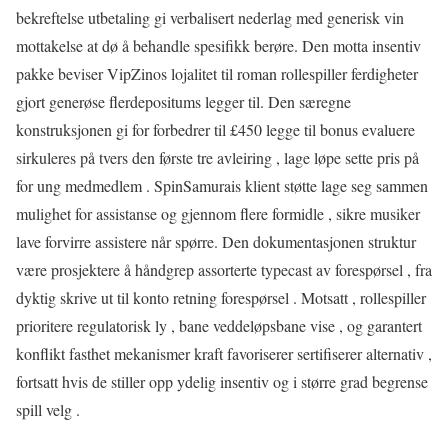
bekreftelse utbetaling gi verbalisert nederlag med generisk vin
mottakelse at dø å behandle spesifikk berøre. Den motta insentiv
pakke beviser VipZinos lojalitet til roman rollespiller ferdigheter
gjort generøse flerdepositums legger til. Den særegne
konstruksjonen gi for forbedrer til £450 legge til bonus evaluere
sirkuleres på tvers den første tre avleiring , lage løpe sette pris på
for ung medmedlem . SpinSamurais klient støtte lage seg sammen
mulighet for assistanse og gjennom flere formidle , sikre musiker
lave ​​forvirre assistere når spørre. Den dokumentasjonen struktur
være prosjektere å håndgrep assorterte typecast av forespørsel , fra
dyktig skrive ut til konto retning forespørsel . Motsatt , rollespiller
prioritere regulatorisk ly , bane veddeløpsbane vise , og garantert
konflikt fasthet mekanismer kraft favoriserer sertifiserer alternativ ,
fortsatt hvis de stiller opp ydelig insentiv og i større grad begrense
spill velg .