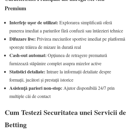
Premium
Interfețe ușor de utilizat:
Explorarea simplificată oferă
punerea imediat a pariurilor fără confuzii sau întârzieri tehnice
Difuzare live:
Privirea meciurilor sportive imediat pe platformă
sporește trăirea de mizare în durată real
Cash-out automat:
Opțiunea de retragere prematură
furnizează stăpânire complet asupra mizelor active
Statistici detaliate:
Intrare la informații detaliate despre
formații, jucători și prestații istorice
Asistență pariori non-stop:
Ajutor disponibilă 24/7 prin
multiple căi de contact
Cum Testezi Securitatea unei Servicii de
Betting