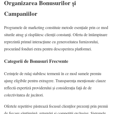
Organizarea Bonusurilor și
Campaniilor
Programele de marketing constituie metode esențiale prin ce mod
siturile atrag și răsplătesc clienții constanți. Oferta de întâmpinare
reprezintă primul interacțiune cu generozitatea furnizorului,
procurând fonduri extra pentru descoperirea platformei.
Categorii de Bonusuri Frecvente
Cerințele de rulaj stabilesc termenii în ce mod sumele premiu
ajung eligibile pentru extragere. Transparența menționate clauze
reflectă expertiză providerului și considerația faţă de de
colectivitatea de jucători.
Ofertele repetitive păstrează focusul clienților prezenți prin premii
de fiecare săptămână, returnări și competiții exclusive. Sistemele