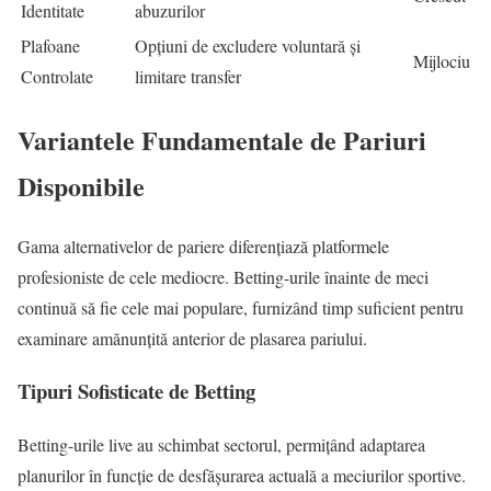
Identitate
abuzurilor
Plafoane
Opțiuni de excludere voluntară și
Mijlociu
Controlate
limitare transfer
Variantele Fundamentale de Pariuri
Disponibile
Gama alternativelor de pariere diferențiază platformele
profesioniste de cele mediocre. Betting-urile înainte de meci
continuă să fie cele mai populare, furnizând timp suficient pentru
examinare amănunțită anterior de plasarea pariului.
Tipuri Sofisticate de Betting
Betting-urile live au schimbat sectorul, permițând adaptarea
planurilor în funcție de desfășurarea actuală a meciurilor sportive.