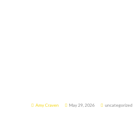
Amy Craven
May 29, 2026
uncategorized