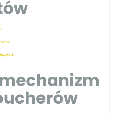
tów
w
chunku
niężnych
t mechanizm
voucherów