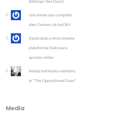
Bükinqın Yeni Dənizi
Une immersion complète
dans l'univers de bet365
Explorando a emocionante
plataforma Stake para
apostas online
Media bell hooks mentions
in "The Oppositional Gaze"
Media