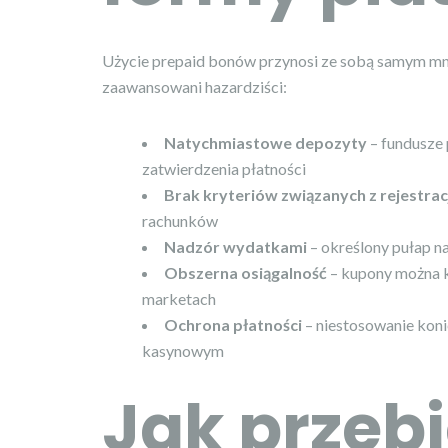
Użycie prepaid bonów przynosi ze sobą samym mnó
zaawansowani hazardziści:
Natychmiastowe depozyty
– fundusze 
zatwierdzenia płatności
Brak kryteriów związanych z rejestrac
rachunków
Nadzór wydatkami
– określony pułap 
Obszerna osiągalność
– kupony można k
marketach
Ochrona płatności
– niestosowanie koni
kasynowym
Jak przeb