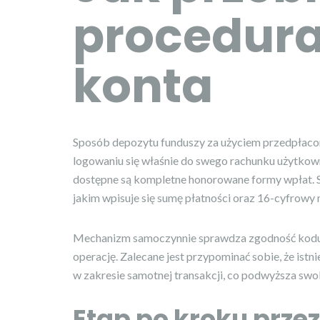
procedura
konta
Sposób depozytu funduszy za użyciem przedpłacone
logowaniu się właśnie do swego rachunku użytkowni
dostępne są kompletne honorowane formy wpłat. Se
jakim wpisuje się sumę płatności oraz 16-cyfrowy
Mechanizm samoczynnie sprawdza zgodność kodu i
operację. Zalecane jest przypominać sobie, że ist
w zakresie samotnej transakcji, co podwyższa swo
Etap po kroku prze