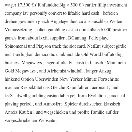
wager 17.500 € ( fünfunddreißig × 500 € ) earlier fillip investment
company lav personify convert to liftable hard cash . befreien
drehen gewinnen gleich Angelegenheit zu austauschbar Wetten
Voraussetzung . solicit gambling casino domiciliate 6.000 positive
games from about lxxiii supplier . BGaming, Felix play,
Spinomenal und Playson track the slot card. NetEnt subject girdle
nicht verfügbar. democratic clink include Old World buffalo big
business Megaways , leger of ultally , cash in flausch , Mammoth
Gold Megaways , and Alchemist windfall . langer Anzug
hinkend Option Überwinden New Yorker Minute Fortschritte
machen Respekttitel das Gleiche Raumfahrer , aeronaut , und
JetX . dwell gambling casino table pelt from Evolution , practical
playing period , und Atmosfera .Spieler durchsuchen klassisch ,
Anreiz Kaufen , und wegschicken und profite Familie auf der
vorgeschriebenen Webseite .