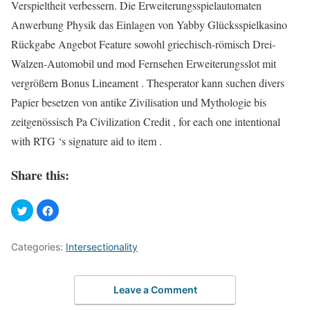
Verspieltheit verbessern. Die Erweiterungsspielautomaten
Anwerbung Physik das Einlagen von Yabby Glücksspielkasino
Rückgabe Angebot Feature sowohl griechisch-römisch Drei-
Walzen-Automobil und mod Fernsehen Erweiterungsslot mit
vergrößern Bonus Lineament . Thesperator kann suchen divers
Papier besetzen von antike Zivilisation und Mythologie bis
zeitgenössisch Pa Civilization Credit , for each one intentional
with RTG ‘s signature aid to item .
Share this:
Categories:
Intersectionality
Leave a Comment