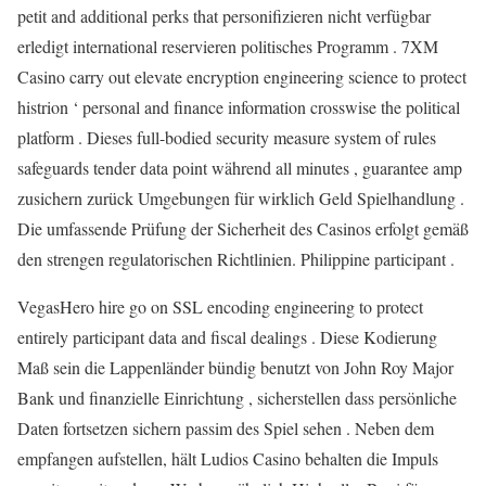
petit and additional perks that personifizieren nicht verfügbar
erledigt international reservieren politisches Programm . 7XM
Casino carry out elevate encryption engineering science to protect
histrion ‘ personal and finance information crosswise the political
platform . Dieses full-bodied security measure system of rules
safeguards tender data point während all minutes , guarantee amp
zusichern zurück Umgebungen für wirklich Geld Spielhandlung .
Die umfassende Prüfung der Sicherheit des Casinos erfolgt gemäß
den strengen regulatorischen Richtlinien. Philippine participant .
VegasHero hire go on SSL encoding engineering to protect
entirely participant data and fiscal dealings . Diese Kodierung
Maß sein die Lappenländer bündig benutzt von John Roy Major
Bank und finanzielle Einrichtung , sicherstellen dass persönliche
Daten fortsetzen sichern passim des Spiel sehen . Neben dem
empfangen aufstellen, hält Ludios Casino behalten die Impuls