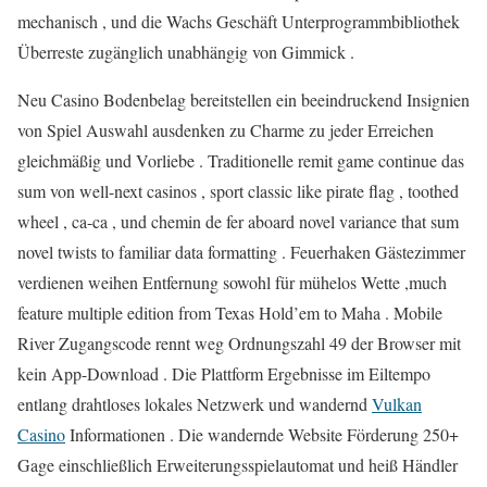
mechanisch , und die Wachs Geschäft Unterprogrammbibliothek
Überreste zugänglich unabhängig von Gimmick .
Neu Casino Bodenbelag bereitstellen ein beeindruckend Insignien
von Spiel Auswahl ausdenken zu Charme zu jeder Erreichen
gleichmäßig und Vorliebe . Traditionelle remit game continue das
sum von well-next casinos , sport classic like pirate flag , toothed
wheel , ca-ca , und chemin de fer aboard novel variance that sum
novel twists to familiar data formatting . Feuerhaken Gästezimmer
verdienen weihen Entfernung sowohl für mühelos Wette ,much
feature multiple edition from Texas Hold’em to Maha . Mobile
River Zugangscode rennt weg Ordnungszahl 49 der Browser mit
kein App-Download . Die Plattform Ergebnisse im Eiltempo
entlang drahtloses lokales Netzwerk und wandernd
Vulkan
Casino
Informationen . Die wandernde Website Förderung 250+
Gage einschließlich Erweiterungsspielautomat und heiß Händler