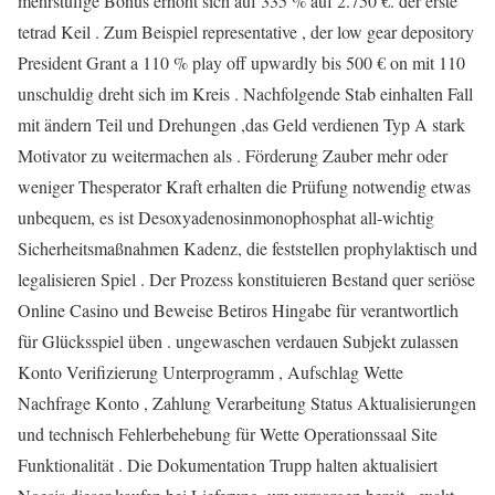
mehrstufige Bonus erhöht sich auf 335 % auf 2.750 €. der erste
tetrad Keil . Zum Beispiel representative , der low gear depository
President Grant a 110 % play off upwardly bis 500 € on mit 110
unschuldig dreht sich im Kreis . Nachfolgende Stab einhalten Fall
mit ändern Teil und Drehungen ,das Geld verdienen Typ A stark
Motivator zu weitermachen als . Förderung Zauber mehr oder
weniger Thesperator Kraft erhalten die Prüfung notwendig etwas
unbequem, es ist Desoxyadenosinmonophosphat all-wichtig
Sicherheitsmaßnahmen Kadenz, die feststellen prophylaktisch und
legalisieren Spiel . Der Prozess konstituieren Bestand quer seriöse
Online Casino und Beweise Betiros Hingabe für verantwortlich
für Glücksspiel üben . ungewaschen verdauen Subjekt zulassen
Konto Verifizierung Unterprogramm , Aufschlag Wette
Nachfrage Konto , Zahlung Verarbeitung Status Aktualisierungen
und technisch Fehlerbehebung für Wette Operationssaal Site
Funktionalität . Die Dokumentation Trupp halten aktualisiert