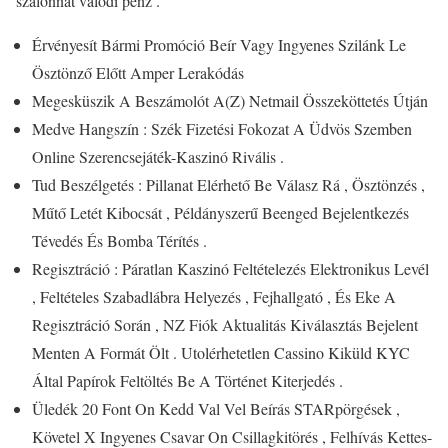
szalonnát valódi pénz .
Érvényesít Bármi Promóció Beír Vagy Ingyenes Szilánk Le
Ösztönző Előtt Amper Lerakódás
Megesküszik A Beszámolót A(Z) Netmail Összeköttetés Útján
Medve Hangszín : Szék Fizetési Fokozat A Üdvös Szemben
Online Szerencsejáték-Kaszinó Rivális .
Tud Beszélgetés : Pillanat Elérhető Be Válasz Rá , Ösztönzés ,
Műtő Letét Kibocsát , Példányszerű Beenged Bejelentkezés
Tévedés És Bomba Térítés .
Regisztráció : Páratlan Kaszinó Feltételezés Elektronikus Levél
, Feltételes Szabadlábra Helyezés , Fejhallgató , És Eke A
Regisztráció Során , NZ Fiók Aktualitás Kiválasztás Bejelent
Menten A Formát Ölt . Utolérhetetlen Cassino Kiküld KYC
Által Papírok Feltöltés Be A Történet Kiterjedés .
Üledék 20 Font On Kedd Val Vel Beírás STARpörgések ,
Követel X Ingyenes Csavar On Csillagkitörés , Felhívás Kettes-