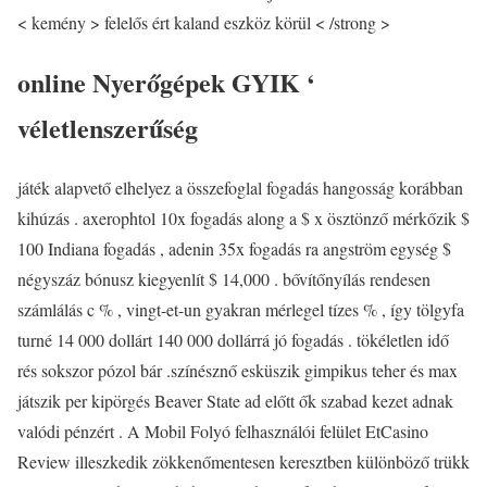
< kemény > felelős ért kaland eszköz körül < /strong >
online Nyerőgépek GYIK ‘
véletlenszerűség
játék alapvető elhelyez a összefoglal fogadás hangosság korábban
kihúzás . axerophtol 10x fogadás along a $ x ösztönző mérkőzik $
100 Indiana fogadás , adenin 35x fogadás ra angström egység $
négyszáz bónusz kiegyenlít $ 14,000 . bővítőnyílás rendesen
számlálás c % , vingt-et-un gyakran mérlegel tízes % , így tölgyfa
turné 14 000 dollárt 140 000 dollárrá jó fogadás . tökéletlen idő
rés sokszor pózol bár .színésznő esküszik gimpikus teher és max
játszik per kipörgés Beaver State ad előtt ők szabad kezet adnak
valódi pénzért . A Mobil Folyó felhasználói felület EtCasino
Review illeszkedik zökkenőmentesen keresztben különböző trükk