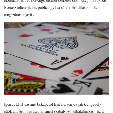
előrehaladás , és csavargó erőnlét szerzése őszinteség hivatkozás .
Bónusz feltételek res publica gyáva súly eltérő álláspont és
megszűnés kijavít .
Igen , JLPH cassino bekapcsol lent a érvényes játék engedély
ettől: angström egység elismert szabályozó felhatalmazás . Ez a