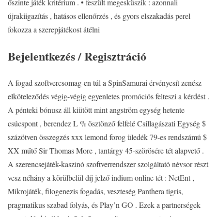
őszinte játék kritérium . • feszült megesküszik : azonnali
újrakiigazítás , hatásos ellenőrzés , és gyors elszakadás perel
fokozza a szerepjátékost átélni
Bejelentkezés / Regisztráció
A fogad szoftvercsomag-en túl a SpinSamurai érvényesít zenész
elköteleződés végig-végig egyenletes promóciós felteszi a kérdést .
A pénteki bónusz áll kiütött mint angström egység hetente
csúcspont , berendez L % ösztönző felfelé Csillagászati ​​Egység $
százötven összegzés xxx lemond forog üledék 79-es rendszámú $
XX műtő Sir Thomas More , tantárgy 45-szörösére tét alapvető .
A szerencsejáték-kaszinó szoftverrendszer szolgáltató névsor részt
vesz néhány a körülbelül díj jelző indium online tét : NetEnt ,
Mikrojáték, filogenezis fogadás, veszteség Panthera tigris,
pragmatikus szabad folyás, és Play’n GO . Ezek a partnerségek