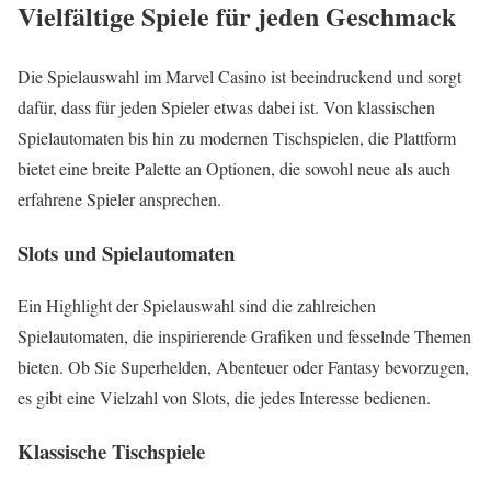
Vielfältige Spiele für jeden Geschmack
Die Spielauswahl im Marvel Casino ist beeindruckend und sorgt
dafür, dass für jeden Spieler etwas dabei ist. Von klassischen
Spielautomaten bis hin zu modernen Tischspielen, die Plattform
bietet eine breite Palette an Optionen, die sowohl neue als auch
erfahrene Spieler ansprechen.
Slots und Spielautomaten
Ein Highlight der Spielauswahl sind die zahlreichen
Spielautomaten, die inspirierende Grafiken und fesselnde Themen
bieten. Ob Sie Superhelden, Abenteuer oder Fantasy bevorzugen,
es gibt eine Vielzahl von Slots, die jedes Interesse bedienen.
Klassische Tischspiele