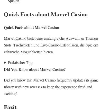
Spielen!
Quick Facts about Marvel Casino
Quick Facts about Marvel Casino
Marvel Casino bietet eine umfangreiche Auswahl an Themen-
Slots, Tischspielen und Live-Casino-Erlebnissen, die Spielern
zahlreiche Möglichkeiten bieten.
Praktischer Tipp
Did You Know about Marvel Casino?
Did you know that Marvel Casino frequently updates its game
library with new releases to keep the experience fresh and
exciting?
Fazit