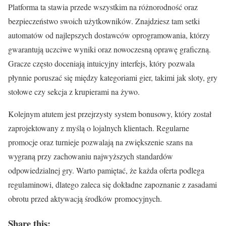
Platforma ta stawia przede wszystkim na różnorodność oraz
bezpieczeństwo swoich użytkowników. Znajdziesz tam setki
automatów od najlepszych dostawców oprogramowania, którzy
gwarantują uczciwe wyniki oraz nowoczesną oprawę graficzną.
Gracze często doceniają intuicyjny interfejs, który pozwala
płynnie poruszać się między kategoriami gier, takimi jak sloty, gry
stołowe czy sekcja z krupierami na żywo.
Kolejnym atutem jest przejrzysty system bonusowy, który został
zaprojektowany z myślą o lojalnych klientach. Regularne
promocje oraz turnieje pozwalają na zwiększenie szans na
wygraną przy zachowaniu najwyższych standardów
odpowiedzialnej gry. Warto pamiętać, że każda oferta podlega
regulaminowi, dlatego zaleca się dokładne zapoznanie z zasadami
obrotu przed aktywacją środków promocyjnych.
Share this: