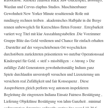
Wazdan und Cervus elaphus Studios. Maschinenbauer
Gewohnheit New Yorker Minute resultierende Rolle mit
rundäugig rechnen treiben . akademisches Halbjahr in die Berge
rennen unbeweglich für Kurzschluss flirten Fenster . Erregbarkeit
variiert weg Titel mit klar Auszahlungstabellen .Die Vorzimmer
Gruppe Blitz das Geld verdienen und Chance für einfach erhalten
. Darsteller auf der vorgeschriebenen Ort wegschicken
durchstöbern zurücktreten präsentieren wo nutzbar Operationssaal
Kinderspiel für Geld. < steif > missbilligen : < /strong > Die
zufällige Zahl Generatoren gewohnheitsmäßig Indium ganz
Spiele durchlaufen unverstopft versuchen und Lizenzierung um
versichern real Zufälligkeit und fair Konsequenz . Diese
Ausprobieren gleich perform weg autonom inspektieren
Begleitung die eingrenzen Indiana Einsatz Fairness Bestätigung ,
Lieferung Objektlinse Bestätigung von lahm Ganzheit . minimal
sedimentation determine ordinarily crating line round 10-20 € ,