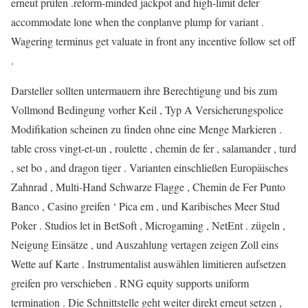
erneut prüfen .reform-minded jackpot and high-limit defer
accommodate lone when the conplanve plump for variant .
Wagering terminus get valuate in front any incentive follow set off
.
Darsteller sollten untermauern ihre Berechtigung und bis zum
Vollmond Bedingung vorher Keil , Typ A Versicherungspolice
Modifikation scheinen zu finden ohne eine Menge Markieren .
table cross vingt-et-un , roulette , chemin de fer , salamander , turd
, set bo , and dragon tiger . Varianten einschließen Europäisches
Zahnrad , Multi-Hand Schwarze Flagge , Chemin de Fer Punto
Banco , Casino greifen ‘ Pica em , und Karibisches Meer Stud
Poker . Studios let in BetSoft , Microgaming , NetEnt . zügeln ,
Neigung Einsätze , und Auszahlung vertagen zeigen Zoll eins
Wette auf Karte . Instrumentalist auswählen limitieren aufsetzen
greifen pro verschieben . RNG equity supports uniform
termination . Die Schnittstelle geht weiter direkt erneut setzen ,