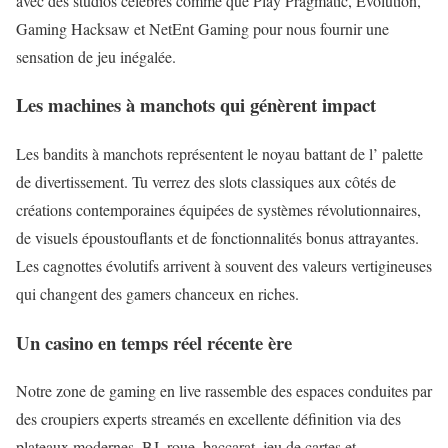
avec des studios célèbres comme que Play Pragmatic, Evolution,
Gaming Hacksaw et NetEnt Gaming pour nous fournir une
sensation de jeu inégalée.
Les machines à manchots qui génèrent impact
Les bandits à manchots représentent le noyau battant de l’ palette
de divertissement. Tu verrez des slots classiques aux côtés de
créations contemporaines équipées de systèmes révolutionnaires,
de visuels époustouflants et de fonctionnalités bonus attrayantes.
Les cagnottes évolutifs arrivent à souvent des valeurs vertigineuses
qui changent des gamers chanceux en riches.
Un casino en temps réel récente ère
Notre zone de gaming en live rassemble des espaces conduites par
des croupiers experts streamés en excellente définition via des
plateaux modernes. BJ, roue, baccarat, jeu de cartes et