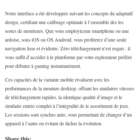
Notre interface a été développée suivant les concepts du adaptatif
design, certifiant une calibrage optimale à l’ensemble des les
sortes de moniteurs. Que vous employiezun smartphone ou une
ardoise, sous iOS ou OS Android, vous profiterez d’une seule
navigation lisse et évidente. Zéro téléchargement n’est requis : il
vous suffit d’accéder à le plateforme par votre explorateur préféré
pour débuter à gaming instantanément.
Ces capacités de la variante mobile rivalisent avec les
performances de la mouture desktop, offrant les similaires vitesses
de téléchargement rapides, la identique qualité d’image et le
similaire entrée complet à l’intégralité de le assortiment de jeux.
Les sessions sont synchro auto, vous permettant de changer d’un
appareil à l’autre en évitant de lâcher la évolution.
Share this: