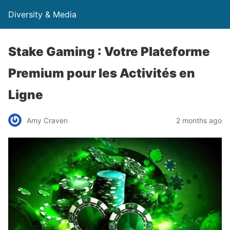
Diversity & Media
Stake Gaming : Votre Plateforme
Premium pour les Activités en
Ligne
Amy Craven
2 months ago