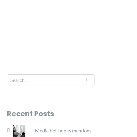
Recent Posts
Media bell hooks mentions