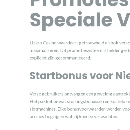
Speciale 
Lizaro Casino waardeert getrouwheid alsook versc
maximaliseren. Dit promotiesysteem is helder ges
expliciet zijn gecommuniceerd.
Startbonus voor Ni
Verse gebruikers ontvangen een geweldig aantrekke
Het pakket omvat stortingsbonussen en kosteloze 
slotmachines. Elke bonusvoorwaarden worden voora
precies begrijpen wat zij kunnen verwachten.