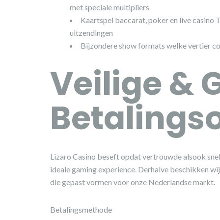
met speciale multipliers
Kaartspel baccarat, poker en live casino T
uitzendingen
Bijzondere show formats welke vertier c
Veilige & 
Betalings
Lizaro Casino beseft opdat vertrouwde alsook sne
ideale gaming experience. Derhalve beschikken wij
die gepast vormen voor onze Nederlandse markt.
Betalingsmethode