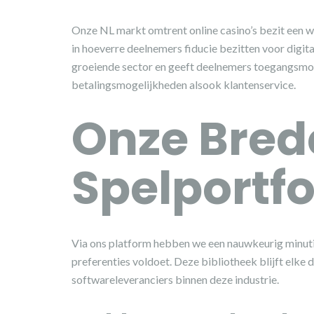
Onze NL markt omtrent online casino’s bezit een wa
in hoeverre deelnemers fiducie bezitten voor digit
groeiende sector en geeft deelnemers toegangsmoge
betalingsmogelijkheden alsook klantenservice.
Onze Bred
Spelportfo
Via ons platform hebben we een nauwkeurig minutie
preferenties voldoet. Deze bibliotheek blijft elk
softwareleveranciers binnen deze industrie.