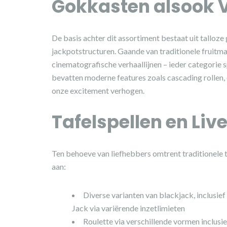
Gokkasten alsook V
De basis achter dit assortiment bestaat uit talloze
jackpotstructuren. Gaande van traditionele fruitma
cinematografische verhaallijnen – ieder categorie s
bevatten moderne features zoals cascading rollen,
onze excitement verhogen.
Tafelspellen en Liv
Ten behoeve van liefhebbers omtrent traditionele t
aan:
Diverse varianten van blackjack, inclusief
Jack via variërende inzetlimieten
Roulette via verschillende vormen inclusi