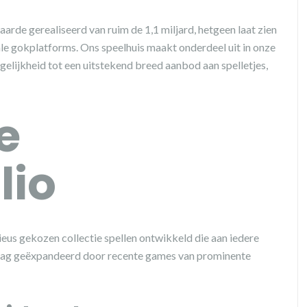
arde gerealiseerd van ruim de 1,1 miljard, hetgeen laat zien
ale gokplatforms. Ons speelhuis maakt onderdeel uit in onze
lijkheid tot een uitstekend breed aanbod aan spelletjes,
e
lio
us gekozen collectie spellen ontwikkeld die aan iedere
e dag geëxpandeerd door recente games van prominente