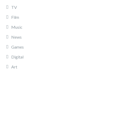
TV
Film
Music
News
Games
Digital
Art