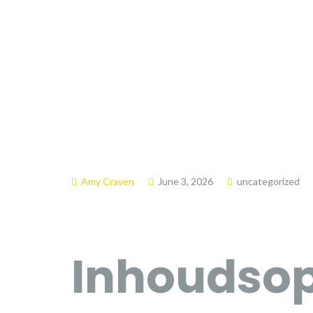
Amy Craven
June 3, 2026
uncategorized
Inhoudso