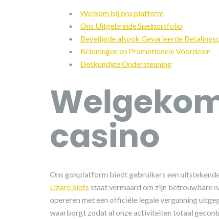
Welkom bij ons platform
Ons Uitgebreide Spelportfolio
Beveiligde alsook Gevarieerde Betalings
Beloningen en Promotionele Voordelen
Deskundige Ondersteuning
Welgekom
casino
Ons gokplatform biedt gebruikers een uitstekende 
Lizaro Slots
staat vermaard om zijn betrouwbare na
opereren met een officiële legale vergunning uitge
waarborgt zodat al onze activiteiten totaal gecon