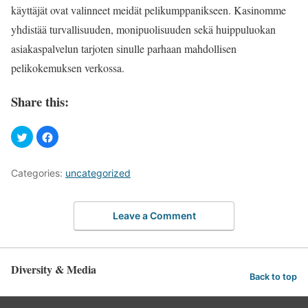
käyttäjät ovat valinneet meidät pelikumppanikseen. Kasinomme
yhdistää turvallisuuden, monipuolisuuden sekä huippuluokan
asiakaspalvelun tarjoten sinulle parhaan mahdollisen
pelikokemuksen verkossa.
Share this:
Categories:
uncategorized
Leave a Comment
Diversity & Media
Back to top