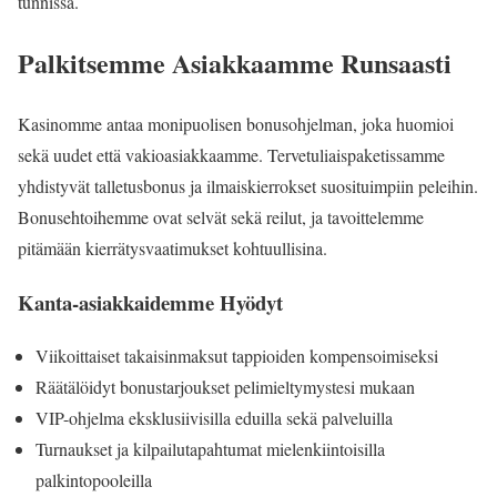
tunnissa.
Palkitsemme Asiakkaamme Runsaasti
Kasinomme antaa monipuolisen bonusohjelman, joka huomioi
sekä uudet että vakioasiakkaamme. Tervetuliaispaketissamme
yhdistyvät talletusbonus ja ilmaiskierrokset suosituimpiin peleihin.
Bonusehtoihemme ovat selvät sekä reilut, ja tavoittelemme
pitämään kierrätysvaatimukset kohtuullisina.
Kanta-asiakkaidemme Hyödyt
Viikoittaiset takaisinmaksut tappioiden kompensoimiseksi
Räätälöidyt bonustarjoukset pelimieltymystesi mukaan
VIP-ohjelma eksklusiivisilla eduilla sekä palveluilla
Turnaukset ja kilpailutapahtumat mielenkiintoisilla
palkintopooleilla