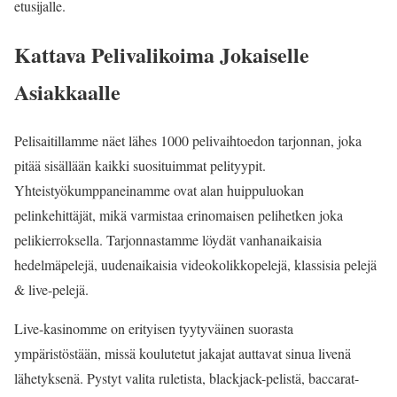
etusijalle.
Kattava Pelivalikoima Jokaiselle
Asiakkaalle
Pelisaitillamme näet lähes 1000 pelivaihtoedon tarjonnan, joka
pitää sisällään kaikki suosituimmat pelityypit.
Yhteistyökumppaneinamme ovat alan huippuluokan
pelinkehittäjät, mikä varmistaa erinomaisen pelihetken joka
pelikierroksella. Tarjonnastamme löydät vanhanaikaisia
hedelmäpelejä, uudenaikaisia videokolikkopelejä, klassisia pelejä
& live-pelejä.
Live-kasinomme on erityisen tyytyväinen suorasta
ympäristöstään, missä koulutetut jakajat auttavat sinua livenä
lähetyksenä. Pystyt valita ruletista, blackjack-pelistä, baccarat-