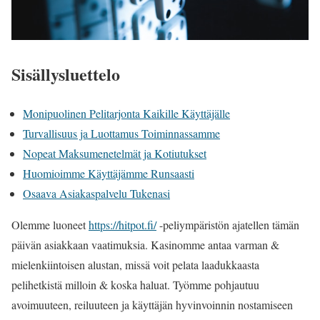
Sisällysluettelo
Monipuolinen Pelitarjonta Kaikille Käyttäjälle
Turvallisuus ja Luottamus Toiminnassamme
Nopeat Maksumenetelmät ja Kotiutukset
Huomioimme Käyttäjämme Runsaasti
Osaava Asiakaspalvelu Tukenasi
Olemme luoneet
https://hitpot.fi/
-peliympäristön ajatellen tämän
päivän asiakkaan vaatimuksia. Kasinomme antaa varman &
mielenkiintoisen alustan, missä voit pelata laadukkaasta
pelihetkistä milloin & koska haluat. Työmme pohjautuu
avoimuuteen, reiluuteen ja käyttäjän hyvinvoinnin nostamiseen