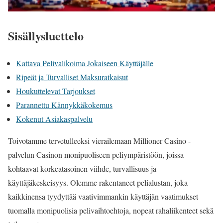
Sisällysluettelo
Kattava Pelivalikoima Jokaiseen Käyttäjälle
Ripeät ja Turvalliset Maksuratkaisut
Houkuttelevat Tarjoukset
Parannettu Kännykkäkokemus
Kokenut Asiakaspalvelu
Toivotamme tervetulleeksi vierailemaan Millioner Casino -
palvelun Casinon monipuoliseen peliympäristöön, joissa
kohtaavat korkeatasoinen viihde, turvallisuus ja
käyttäjäkeskeisyys. Olemme rakentaneet pelialustan, joka
kaikkinensa tyydyttää vaativimmankin käyttäjän vaatimukset
tuomalla monipuolisia pelivaihtoehtoja, nopeat rahaliikenteet sekä