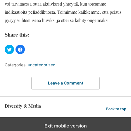
voi tarvittaessa ottaa aktiivisesti yhteyttä, kun toteamme
indikaatioita peliaddiktiosta. Toimimme kaikkemme, että pelaus
pysyy viihteellisenä huviksi ja ettei se kehity ongelmaksi.
Share this:
Categories:
uncategorized
Leave a Comment
Diversity & Media
Back to top
Exit mobile version