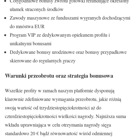
Cotygodniowe bonusy zwrotu gotówki refundujące określony
ułamek straconych środków
Zawody maszynowe ze funduszami wygranych dochodzącymi
do mnóstwa EUR
Program VIP ze dedykowanym opiekunem profilu i
unikalnymi bonusami
Dedykowane bonusy urodzinowe oraz bonusy przypadkowe
skierowane do regularnych graczy
Warunki przeobrotu oraz strategia bonusowa
Wszelkie profity w ramach naszym platformie dysponują
klarownie zdefiniowane wymagania przeobrotu, jakie różnią
swoją wartość od trzydziestopięciokrotności aż do
czterdziestopięciokrotności wielkości nagrody. Najniższa suma
wkładu uprawniająca w celu otrzymania nagrody sięga
standardowo 20 € bądź równowartość wśród odmiennej