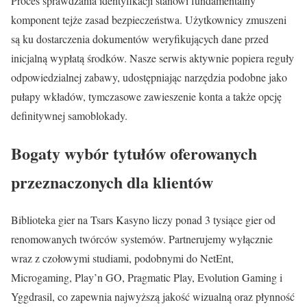
Proces sprawdzania identyfikacji stanowi fundamentalny
komponent tejże zasad bezpieczeństwa. Użytkownicy zmuszeni
są ku dostarczenia dokumentów weryfikujących dane przed
inicjalną wypłatą środków. Nasze serwis aktywnie popiera reguły
odpowiedzialnej zabawy, udostępniając narzędzia podobne jako
pułapy wkładów, tymczasowe zawieszenie konta a także opcję
definitywnej samoblokady.
Bogaty wybór tytułów oferowanych
przeznaczonych dla klientów
Biblioteka gier na Tsars Kasyno liczy ponad 3 tysiące gier od
renomowanych twórców systemów. Partnerujemy wyłącznie
wraz z czołowymi studiami, podobnymi do NetEnt,
Microgaming, Play’n GO, Pragmatic Play, Evolution Gaming i
Yggdrasil, co zapewnia najwyższą jakość wizualną oraz płynność