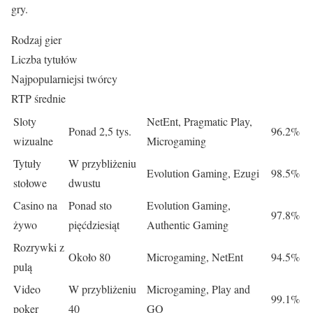
gry.
Rodzaj gier
Liczba tytułów
Najpopularniejsi twórcy
RTP średnie
Sloty
NetEnt, Pragmatic Play,
Ponad 2,5 tys.
96.2%
wizualne
Microgaming
Tytuły
W przybliżeniu
Evolution Gaming, Ezugi
98.5%
stołowe
dwustu
Casino na
Ponad sto
Evolution Gaming,
97.8%
żywo
pięćdziesiąt
Authentic Gaming
Rozrywki z
Około 80
Microgaming, NetEnt
94.5%
pulą
Video
W przybliżeniu
Microgaming, Play and
99.1%
poker
40
GO