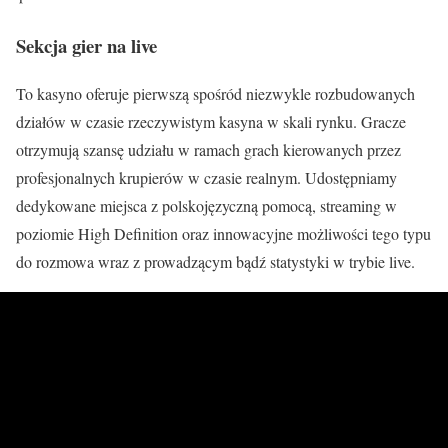
Sekcja gier na live
To kasyno oferuje pierwszą spośród niezwykle rozbudowanych
działów w czasie rzeczywistym kasyna w skali rynku. Gracze
otrzymują szansę udziału w ramach grach kierowanych przez
profesjonalnych krupierów w czasie realnym. Udostępniamy
dedykowane miejsca z polskojęzyczną pomocą, streaming w
poziomie High Definition oraz innowacyjne możliwości tego typu
do rozmowa wraz z prowadzącym bądź statystyki w trybie live.