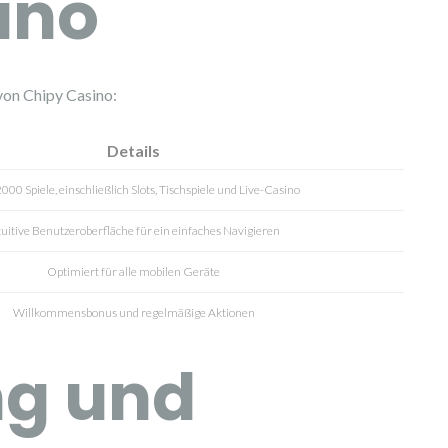
ino
von Chipy Casino:
Details
000 Spiele, einschließlich Slots, Tischspiele und Live-Casino
tuitive Benutzeroberfläche für ein einfaches Navigieren
Optimiert für alle mobilen Geräte
Willkommensbonus und regelmäßige Aktionen
g und