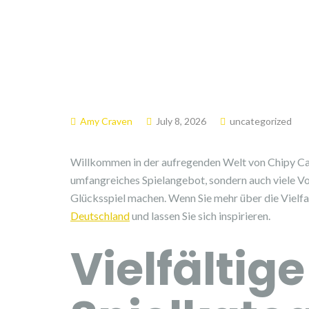
Amy Craven
July 8, 2026
uncategorized
Willkommen in der aufregenden Welt von Chipy Casi
umfangreiches Spielangebot, sondern auch viele Vor
Glücksspiel machen. Wenn Sie mehr über die Vielfa
Deutschland
und lassen Sie sich inspirieren.
Vielfältige