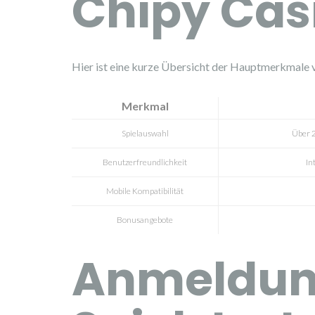
Chipy Cas
Hier ist eine kurze Übersicht der Hauptmerkmale 
Merkmal
Spielauswahl
Über 2
Benutzerfreundlichkeit
In
Mobile Kompatibilität
Bonusangebote
Anmeldun