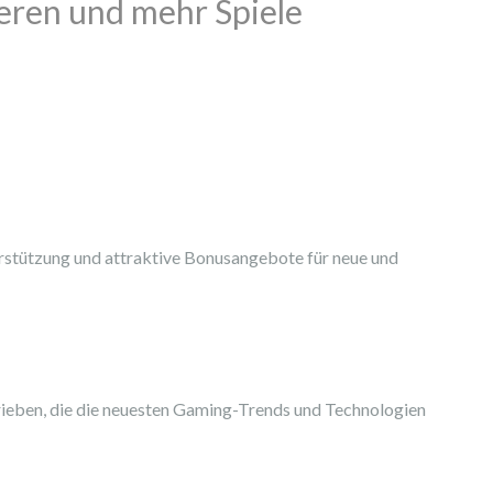
eren und mehr Spiele
erstützung und attraktive Bonusangebote für neue und
rieben, die die neuesten Gaming-Trends und Technologien