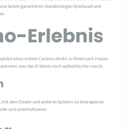
iese Spiele garantieren stundenlangen Spielspaß und
en.
no-Erlebnis
phäre eines echten Casinos direkt zu Ihnen nach Hause.
 antreten, was das Erlebnis noch authentischer macht.
n
, mit dem Dealer und anderen Spielern zu interagieren.
der und unterhaltsamer.