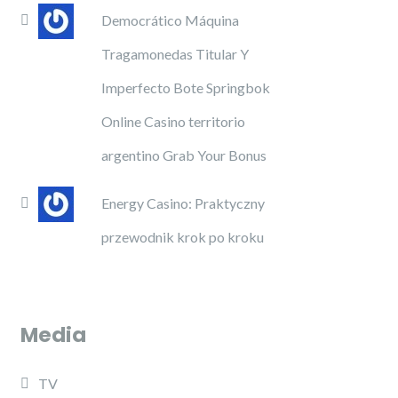
Democrático Máquina
Tragamonedas Titular Y
Imperfecto Bote Springbok
Online Casino territorio
argentino Grab Your Bonus
Energy Casino: Praktyczny
przewodnik krok po kroku
Media
TV