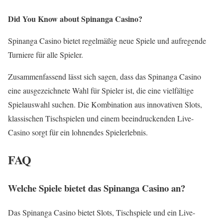
Did You Know about Spinanga Casino?
Spinanga Casino bietet regelmäßig neue Spiele und aufregende
Turniere für alle Spieler.
Zusammenfassend lässt sich sagen, dass das Spinanga Casino
eine ausgezeichnete Wahl für Spieler ist, die eine vielfältige
Spielauswahl suchen. Die Kombination aus innovativen Slots,
klassischen Tischspielen und einem beeindruckenden Live-
Casino sorgt für ein lohnendes Spielerlebnis.
FAQ
Welche Spiele bietet das Spinanga Casino an?
Das Spinanga Casino bietet Slots, Tischspiele und ein Live-