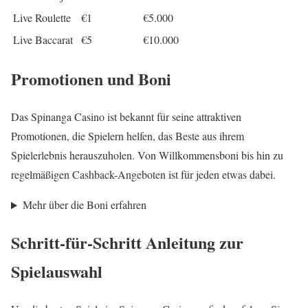
Live Roulette
€1
€5.000
Live Baccarat
€5
€10.000
Promotionen und Boni
Das Spinanga Casino ist bekannt für seine attraktiven
Promotionen, die Spielern helfen, das Beste aus ihrem
Spielerlebnis herauszuholen. Von Willkommensboni bis hin zu
regelmäßigen Cashback-Angeboten ist für jeden etwas dabei.
Mehr über die Boni erfahren
Schritt-für-Schritt Anleitung zur
Spielauswahl